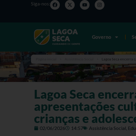
Siga-nos:
Governo
S
Página inicial
>
Assistência Social
>
Lagoa Seca encerra c
Lagoa Seca encer
apresentações cult
crianças e adolesc
02/06/2026
14:57
Assistência Social
,
Edu