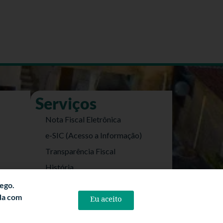
Serviços
Nota Fiscal Eletrônica
e-SIC (Acesso a Informação)
Transparência Fiscal
História
Informações Turísticas
fego.
rda com
Politica de Privacidade
Eu aceito