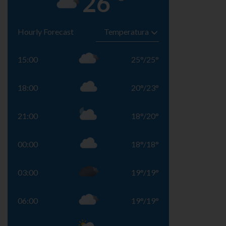
26
Hourly Forecast
15:00
25
°
/
25
°
18:00
20
°
/
23
°
21:00
18
°
/
20
°
00:00
18
°
/
18
°
03:00
19
°
/
19
°
06:00
19
°
/
19
°