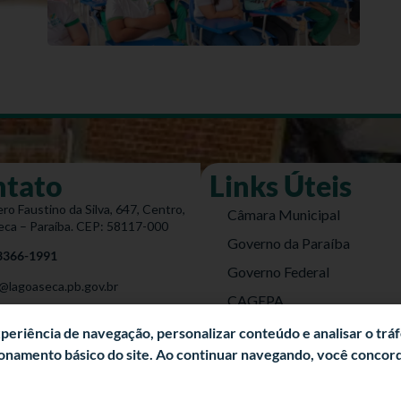
ntato
Links Úteis
ro Faustino da Silva, 647, Centro,
Câmara Municipal
eca – Paraíba. CEP: 58117-000
Governo da Paraíba
 3366-1991
Governo Federal
@lagoaseca.pb.gov.br
CAGEPA
do Site
DETRAN
experiência de navegação, personalizar conteúdo e analisar o trá
cionamento básico do site. Ao continuar navegando, você conco
Energisa