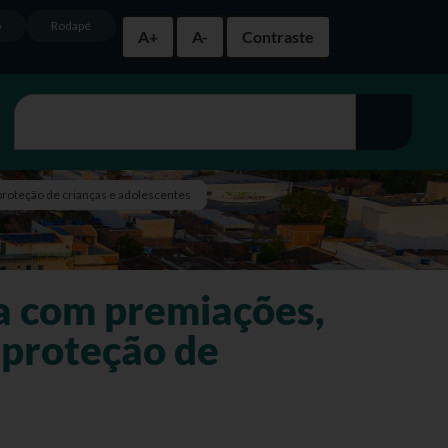
o
Rodapé
A+
A-
Contraste
proteção de crianças e adolescentes
a com premiações,
 proteção de