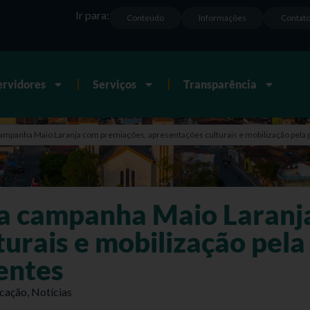
Ir para:
Conteúdo
Informações
Contat
ervidores
Serviços
Transparência
ampanha Maio Laranja com premiações, apresentações culturais e mobilização pela 
ra campanha Maio Laranj
urais e mobilização pela
entes
cação
,
Notícias