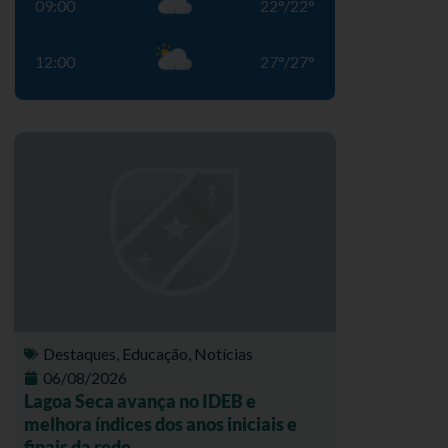
09:00
22
°
/
22
°
12:00
27
°
/
27
°
Destaques
,
Educação
,
Notícias
06/08/2026
Lagoa Seca avança no IDEB e
melhora índices dos anos iniciais e
finais da rede