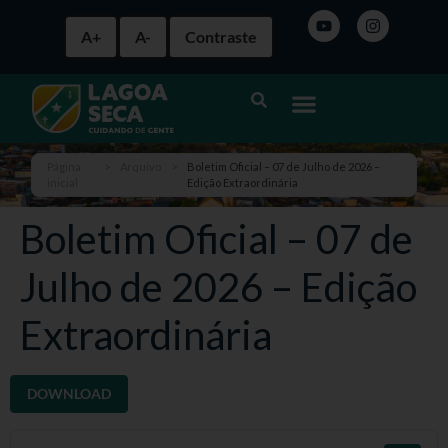
A+
A-
Contraste
Página
>
Arquivo
>
Boletim Oficial – 07 de Julho de 2026 –
inicial
Edição Extraordinária
Boletim Oficial – 07 de
Julho de 2026 – Edição
Extraordinária
DOWNLOAD