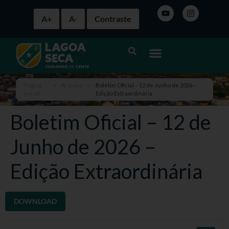
A+
A-
Contraste
Página
>
Arquivo
>
Boletim Oficial – 12 de Junho de 2026 –
inicial
Edição Extraordinária
Boletim Oficial – 12 de
Junho de 2026 –
Edição Extraordinária
DOWNLOAD