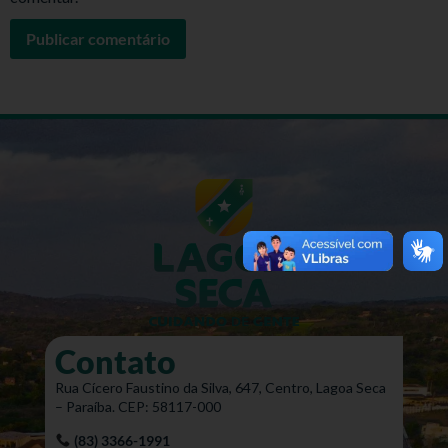
Contato
Rua Cícero Faustino da Silva, 647, Centro, Lagoa Seca
– Paraíba. CEP: 58117-000
(83) 3366-1991