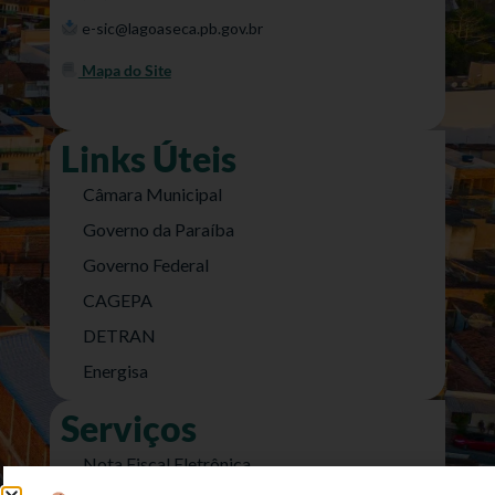
e-sic@lagoaseca.pb.gov.br
Mapa do Site
Links Úteis
Câmara Municipal
Governo da Paraíba
Governo Federal
CAGEPA
DETRAN
Energisa
Serviços
Nota Fiscal Eletrônica