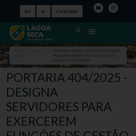
A+
A-
Contraste
Página
>
Arquivo
>
PORTARIA 404/2025 -DESIGNA SERVIDORES
inicial
PARA EXERCEREM FUNÇÕES DE GESTÃO
FISCAL DE CONTRATOS
PORTARIA 404/2025 -
DESIGNA
SERVIDORES PARA
EXERCEREM
FUNÇÕES DE GESTÃO