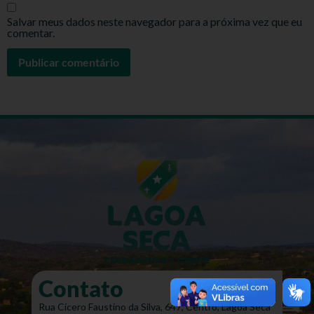
Salvar meus dados neste navegador para a próxima vez que eu
comentar.
Contato
Rua Cícero Faustino da Silva, 647, Centro, Lagoa Seca