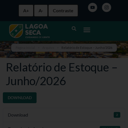
A+
A-
Contraste
Página inicial
>
Arquivo
>
Relatório de Estoque – Junho/2026
Relatório de Estoque –
Junho/2026
DOWNLOAD
Download
2