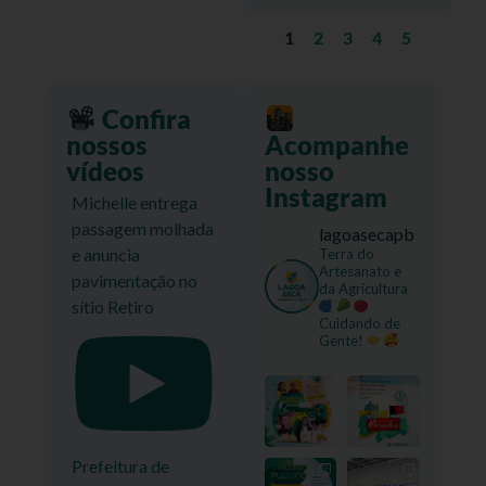
1
2
3
4
5
Confira
nossos
Acompanhe
vídeos
nosso
Instagram
Michelle entrega
passagem molhada
lagoasecapb
e anuncia
Terra do
Artesanato e
pavimentação no
da Agricultura
sítio Retiro
Cuidando de
Gente!
Prefeitura de