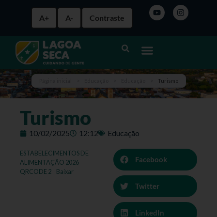
A+
A-
Contraste
Página inicial
>
Educação
>
Educação
>
Turismo
Turismo
10/02/2025
12:12
Educação
ESTABELECIMENTOS DE
Facebook
ALIMENTAÇÃO 2026
QRCODE 2
Baixar
Twitter
LinkedIn