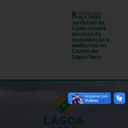
03/08/2026
Praça João
Jerônimo da
Costa recebe
serviços de
manutenção e
melhorias no
Centro de
Lagoa Seca